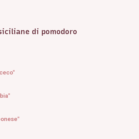
 siciliane di pomodoro
aceco"
bia"
eonese"