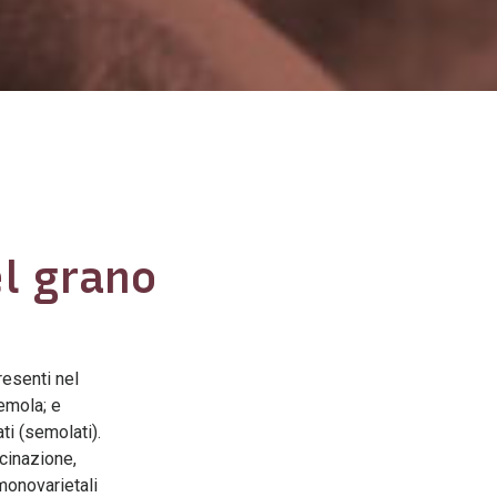
l grano
resenti nel
semola; e
ti (semolati).
cinazione,
monovarietali