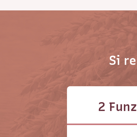
Si r
2 Funz