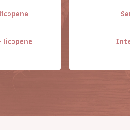
licopene
Se
+ licopene
Int