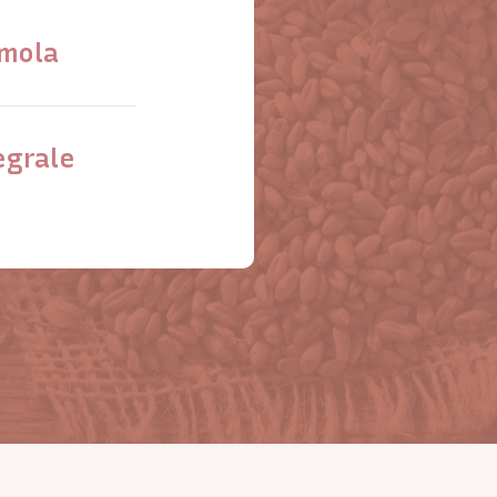
mola
egrale