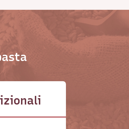
pasta
izionali