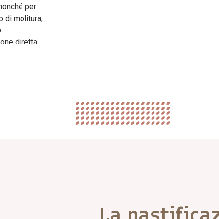
e nonché per
 di molitura,
o
one diretta
La pastificaz