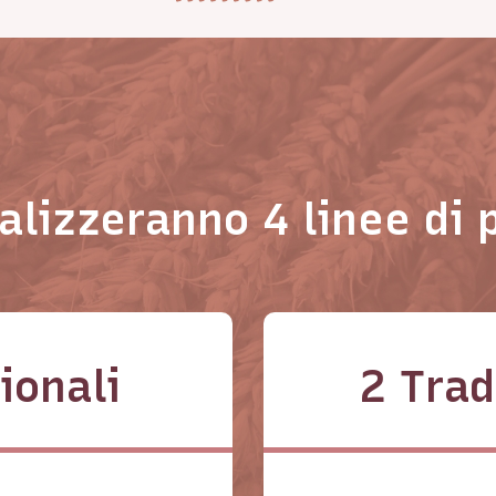
ealizzeranno 4 linee di 
ionali
2 Trad